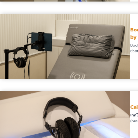
Bo
by 
Bod
ช่วย
อ่านต่อ
Ca
เทคโ
(bra
อ่านต่อ