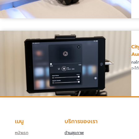
Cit
Au
กลไก
จะได
อ่านต่อ
เมนู
บริการของเรา
หน้าแรก
ด้านสุขภาพ