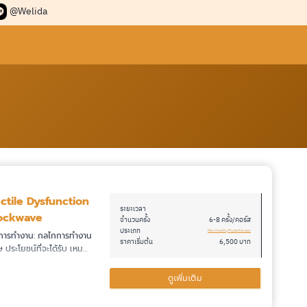
@Welida
ctile Dysfunction
ระยะเวลา
ockwave
จำนวนครั้ง
6-8 ครั้ง/คอร์ส
ประเภท
Men Health
, 
Physiotherapy
การทำงาน: กลไกการทำงาน
ราคาเริ่มต้น
6,500 บาท
ษ ประโยชน์ที่จะได้รับ เหม…
ดูเพิ่มเติม