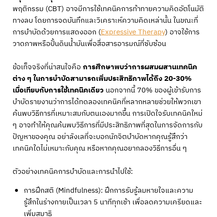
พฤติกรรม (CBT) อาจมีการใช้เทคนิคการท้าทายความคิดอัตโนมัติ
ทางลบ โดยการจดบันทึกและวิเคราะห์ความคิดเหล่านั้น ในขณะที่
การบำบัดด้วยการแสดงออก (
Expressive Therapy
) อาจใช้การ
วาดภาพหรือปั้นดินน้ำมันเพื่อสื่อสารอารมณ์ที่ซับซ้อน
ข้อเท็จจริงที่น่าสนใจคือ
การศึกษาพบว่าการผสมผสานเทคนิค
ต่าง ๆ ในการบำบัดสามารถเพิ่มประสิทธิภาพได้ถึง 20-30%
เมื่อเทียบกับการใช้เทคนิคเดียว
นอกจากนี้ 70% ของผู้เข้ารับการ
บำบัดรายงานว่าการได้ทดลองเทคนิคที่หลากหลายช่วยให้พวกเขา
ค้นพบวิธีการที่เหมาะสมกับตนเองมากขึ้น การเปิดใจรับเทคนิคใหม่
ๆ อาจทำให้คุณค้นพบวิธีการที่มีประสิทธิภาพที่สุดในการจัดการกับ
ปัญหาของคุณ อย่าลังเลที่จะบอกนักจิตบำบัดหากคุณรู้สึกว่า
เทคนิคใดไม่เหมาะกับคุณ หรือหากคุณอยากลองวิธีการอื่น ๆ
ตัวอย่างเทคนิคการบำบัดและการนำไปใช้:
การฝึกสติ (Mindfulness): ฝึกการรับรู้ลมหายใจและความ
รู้สึกในร่างกายเป็นเวลา 5 นาทีทุกเช้า เพื่อลดความเครียดและ
เพิ่มสมาธิ