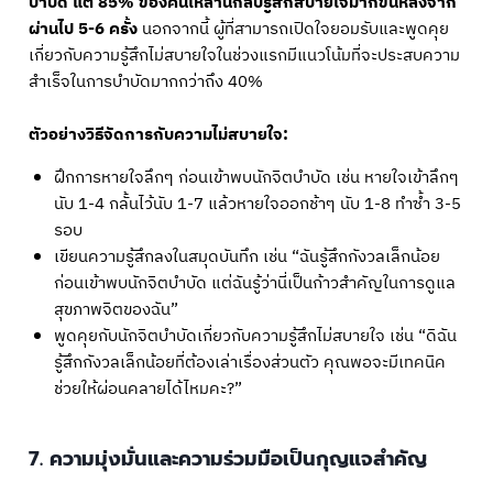
บำบัด แต่ 85% ของคนเหล่านี้กลับรู้สึกสบายใจมากขึ้นหลังจาก
ผ่านไป 5-6 ครั้ง
นอกจากนี้ ผู้ที่สามารถเปิดใจยอมรับและพูดคุย
เกี่ยวกับความรู้สึกไม่สบายใจในช่วงแรกมีแนวโน้มที่จะประสบความ
สำเร็จในการบำบัดมากกว่าถึง 40%
ตัวอย่างวิธีจัดการกับความไม่สบายใจ:
ฝึกการหายใจลึกๆ ก่อนเข้าพบนักจิตบำบัด เช่น หายใจเข้าลึกๆ
นับ 1-4 กลั้นไว้นับ 1-7 แล้วหายใจออกช้าๆ นับ 1-8 ทำซ้ำ 3-5
รอบ
เขียนความรู้สึกลงในสมุดบันทึก เช่น “ฉันรู้สึกกังวลเล็กน้อย
ก่อนเข้าพบนักจิตบำบัด แต่ฉันรู้ว่านี่เป็นก้าวสำคัญในการดูแล
สุขภาพจิตของฉัน”
พูดคุยกับนักจิตบำบัดเกี่ยวกับความรู้สึกไม่สบายใจ เช่น “ดิฉัน
รู้สึกกังวลเล็กน้อยที่ต้องเล่าเรื่องส่วนตัว คุณพอจะมีเทคนิค
ช่วยให้ผ่อนคลายได้ไหมคะ?”
7. ความมุ่งมั่นและความร่วมมือเป็นกุญแจสำคัญ