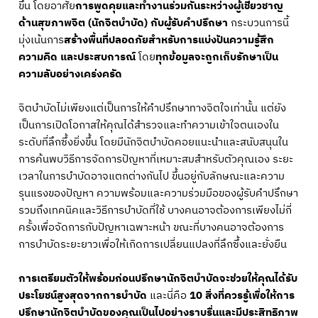
ขึ้น โดยอาศัย
การพูดคุยและทำงานร่วมกันระหว่างผู้เชี่ยวชาญ
ด้านสุขภาพจิต (นักจิตบำบัด) กับผู้รับคำปรึกษา
กระบวนการนี้
มุ่งเน้นการ
สร้างพื้นที่ปลอดภัยสำหรับการแบ่งปันความรู้สึก
ความคิด และประสบการณ์
โดย
ทุกข้อมูลจะถูกเก็บรักษาเป็น
ความลับอย่างเคร่งครัด
จิตบำบัดไม่เพียงแต่เป็นการให้คำปรึกษาทางจิตใจเท่านั้น แต่ยัง
เป็นการเปิดโอกาสให้คุณได้สำรวจและทำความเข้าใจตนเองใน
ระดับที่ลึกซึ้งยิ่งขึ้น โดยมีนักจิตบำบัดคอยแนะนำและสนับสนุนใน
การค้นพบวิธีการจัดการปัญหาที่เหมาะสมสำหรับตัวคุณเอง ระยะ
เวลาในการบำบัดอาจแตกต่างกันไป ขึ้นอยู่กับลักษณะและความ
รุนแรงของปัญหา ความพร้อมและความร่วมมือของผู้รับคำปรึกษา
รวมถึงเทคนิคและวิธีการบำบัดที่ใช้ บางคนอาจต้องการเพียงไม่กี่
ครั้งเพื่อจัดการกับปัญหาเฉพาะหน้า ขณะที่บางคนอาจต้องการ
การบำบัดระยะยาวเพื่อให้เกิดการเปลี่ยนแปลงที่ลึกซึ้งและยั่งยืน
การเตรียมตัวให้พร้อมก่อนปรึกษานักจิตบำบัดจะช่วยให้คุณได้รับ
ประโยชน์สูงสุดจากการบำบัด
และนี่คือ
10 สิ่งที่ควรรู้เพื่อให้การ
ปรึกษานักจิตบำบัดของคุณเป็นไปอย่างราบรื่นและมีประสิทธิภาพ