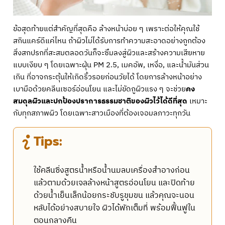
ข้อสุดท้ายแต่สำคัญที่สุดคือ ล้างหน้าบ่อย ๆ เพราะต่อให้คุณใช้
สกินแคร์ดีแค่ไหน ถ้าผิวไม่ได้รับการทำความสะอาดอย่างถูกต้อง
สิ่งสกปรกที่สะสมตลอดวันก็จะซึมลงสู่ผิวและสร้างความเสียหาย
แบบเงียบ ๆ โดยเฉพาะฝุ่น PM 2.5, เมคอัพ, เหงื่อ, และน้ำมันส่วน
เกิน ที่อาจกระตุ้นให้เกิดริ้วรอยก่อนวัยได้ โดยการล้างหน้าอย่าง
เบามือด้วยคลีนเซอร์อ่อนโยน และไม่ขัดถูผิวแรง ๆ จะช่วย
คง
สมดุลผิวและปกป้องปราการธรรมชาติของผิวไว้ได้ดีที่สุด
เหมาะ
กับทุกสภาพผิว โดยเฉพาะสาวเมืองที่ต้องเจอมลภาวะทุกวัน
Tips:
ใช้คลีนซิ่งสูตรน้ำหรือน้ำนมลบเครื่องสำอางก่อน
แล้วตามด้วยเจลล้างหน้าสูตรอ่อนโยน และปิดท้าย
ด้วยน้ำเย็นเล็กน้อยกระชับรูขุมขน แล้วคุณจะนอน
หลับได้อย่างสบายใจ ผิวได้พักเต็มที่ พร้อมฟื้นฟูใน
ตอนกลางคืน