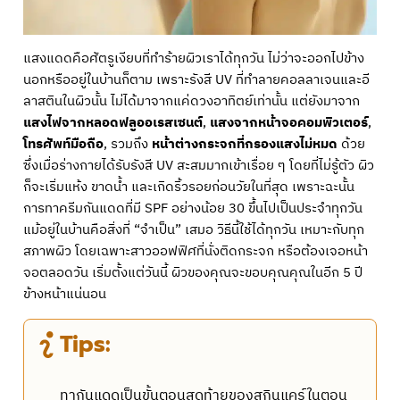
แสงแดดคือศัตรูเงียบที่ทำร้ายผิวเราได้ทุกวัน ไม่ว่าจะออกไปข้าง
นอกหรืออยู่ในบ้านก็ตาม เพราะรังสี UV ที่ทำลายคอลลาเจนและอี
ลาสตินในผิวนั้น ไม่ได้มาจากแค่ดวงอาทิตย์เท่านั้น แต่ยังมาจาก
แสงไฟจากหลอดฟลูออเรสเซนต์
,
แสงจากหน้าจอคอมพิวเตอร์
,
โทรศัพท์มือถือ
, รวมถึง
หน้าต่างกระจกที่กรองแสงไม่หมด
ด้วย
ซึ่งเมื่อร่างกายได้รับรังสี UV สะสมมากเข้าเรื่อย ๆ โดยที่ไม่รู้ตัว ผิว
ก็จะเริ่มแห้ง ขาดน้ำ และเกิดริ้วรอยก่อนวัยในที่สุด เพราะฉะนั้น
การทาครีมกันแดดที่มี SPF อย่างน้อย 30 ขึ้นไปเป็นประจำทุกวัน
แม้อยู่ในบ้านคือสิ่งที่ “จำเป็น” เสมอ วิธีนี้ใช้ได้ทุกวัน เหมาะกับทุก
สภาพผิว โดยเฉพาะสาวออฟฟิศที่นั่งติดกระจก หรือต้องเจอหน้า
จอตลอดวัน เริ่มตั้งแต่วันนี้ ผิวของคุณจะขอบคุณคุณในอีก 5 ปี
ข้างหน้าแน่นอน
Tips:
ทากันแดดเป็นขั้นตอนสุดท้ายของสกินแคร์ในตอน