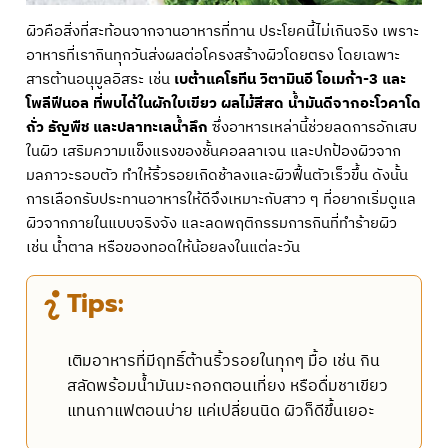
ผิวคือสิ่งที่สะท้อนจากจานอาหารที่ทาน ประโยคนี้ไม่เกินจริง เพราะ
อาหารที่เรากินทุกวันส่งผลต่อโครงสร้างผิวโดยตรง โดยเฉพาะ
สารต้านอนุมูลอิสระ เช่น
เบต้าแคโรทีน วิตามินอี โอเมก้า-3 และ
โพลีฟีนอล ที่พบได้ในผักใบเขียว ผลไม้สีสด น้ำมันดีจากอะโวคาโด
ถั่ว ธัญพืช และปลาทะเลน้ำลึก
ซึ่งอาหารเหล่านี้ช่วยลดการอักเสบ
ในผิว เสริมความแข็งแรงของชั้นคอลลาเจน และปกป้องผิวจาก
มลภาวะรอบตัว ทำให้ริ้วรอยเกิดช้าลงและผิวฟื้นตัวเร็วขึ้น ดังนั้น
การเลือกรับประทานอาหารให้ดีจึงเหมาะกับสาว ๆ ที่อยากเริ่มดูแล
ผิวจากภายในแบบจริงจัง และลดพฤติกรรมการกินที่ทำร้ายผิว
เช่น น้ำตาล หรือของทอดให้น้อยลงในแต่ละวัน
Tips:
เติมอาหารที่มีฤทธิ์ต้านริ้วรอยในทุกๆ มื้อ เช่น กิน
สลัดพร้อมน้ำมันมะกอกตอนเที่ยง หรือดื่มชาเขียว
แทนกาแฟตอนบ่าย แค่เปลี่ยนนิด ผิวก็ดีขึ้นเยอะ