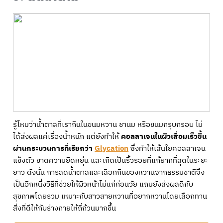
รู้ไหมว่าน้ำตาลที่เรากินในขนมหวาน ชานม หรือขนมกรุบกรอบ ไม่
ได้ส่งผลแค่เรื่องน้ำหนัก แต่ยังทำให้
คอลลาเจนในผิวเสื่อมเร็วขึ้น
ผ่านกระบวนการที่เรียกว่า
Glycation
ซึ่งทำให้เส้นใยคอลลาเจน
แข็งตัว ขาดความยืดหยุ่น และเกิดเป็นริ้วรอยที่แก้ยากที่สุดในระยะ
ยาว ดังนั้น การลดน้ำตาลและเลือกกินของหวานจากธรรมชาติจึง
เป็นอีกหนึ่งวิธีที่ช่วยให้ผิวหน้าไม่แก่ก่อนวัย แถมยังส่งผลดีกับ
สุขภาพโดยรวม เหมาะกับสาวสายหวานที่อยากหวานโดยเลือกทาน
สิ่งที่ดีให้กับร่างกายให้ถี่ถ้วนมากขึ้น