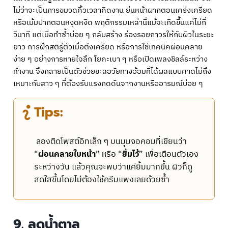
ไม่ว่าจะเป็นการขมวดคิ้วเวลาคิดงาน ย่นหน้าผากตอนเคร่งเครียด
หรือเม้มปากตอนหงุดหงิด พฤติกรรมเหล่านี้แม้จะเกิดขึ้นแค่ไม่กี่
วินาที แต่เมื่อทำซ้ำบ่อย ๆ กลับสร้าง ร่องรอยถาวรให้กับผิวในระยะ
ยาว การฝึกสติรู้ตัวเมื่อตึงเครียด หรือการใช้เทคนิคผ่อนคลาย
ง่าย ๆ อย่างการหายใจลึก โยคะเบา ๆ หรือเปิดเพลงชิลล์ระหว่าง
ทำงาน จึงกลายเป็นตัวช่วยชะลอวัยทางอ้อมที่ได้ผลแบบคาดไม่ถึง
เหมาะกับสาว ๆ ที่ต้องรับแรงกดดันจากงานหรืออารมณ์บ่อย ๆ
Tips:
ลองติดโพสต์อิทเล็ก ๆ บนมุมจอคอมที่เขียนว่า
“
ผ่อนคลายใบหน้า
” หรือ “
ยิ้มไว้
” เพื่อเตือนตัวเอง
ระหว่างวัน แล้วคุณจะพบว่าแค่ยิ้มมากขึ้น ผิวก็ดู
สดใสขึ้นโดยไม่ต้องใช้ครีมแพงเลยด้วยซ้ำ
9. ลดน้ำตาล