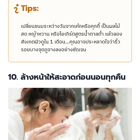
Tips:
เปลี่ยนขนมระหว่างวันจากเค้กหรือคุกกี้ เป็นผลไม้
สด หญ้าหวาน หรือโยเกิร์ตสูตรน้ำตาลต่ำ แล้วลอง
สังเกตผิวดูใน 1 เดือน…คุณอาจประหลาดใจว่าริ้ว
รอยบางจุดดูจางลงอย่างชัดเจน
10. ล้างหน้าให้สะอาดก่อนนอนทุกคืน