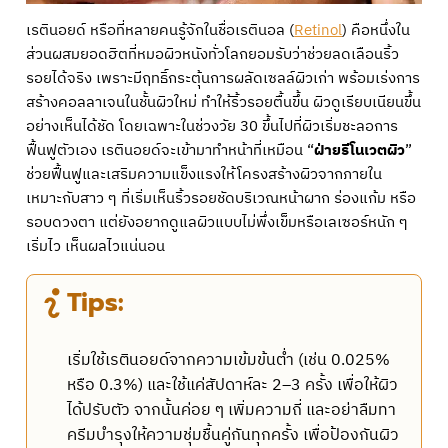
เรตินอยด์ หรือที่หลายคนรู้จักในชื่อเรตินอล (
Retinol
) คือหนึ่งใน
ส่วนผสมยอดฮิตที่หมอผิวหนังทั่วโลกยอมรับว่าช่วยลดเลือนริ้ว
รอยได้จริง เพราะมีฤทธิ์กระตุ้นการผลัดเซลล์ผิวเก่า พร้อมเร่งการ
สร้างคอลลาเจนในชั้นผิวใหม่ ทำให้ริ้วรอยตื้นขึ้น ผิวดูเรียบเนียนขึ้น
อย่างเห็นได้ชัด โดยเฉพาะในช่วงวัย 30 ขึ้นไปที่ผิวเริ่มชะลอการ
ฟื้นฟูตัวเอง เรตินอยด์จะเข้ามาทำหน้าที่เหมือน “
ฝ่ายรีโนเวตผิว
”
ช่วยฟื้นฟูและเสริมความแข็งแรงให้โครงสร้างผิวจากภายใน
เหมาะกับสาว ๆ ที่เริ่มเห็นริ้วรอยชัดบริเวณหน้าผาก ร่องแก้ม หรือ
รอบดวงตา แต่ยังอยากดูแลผิวแบบไม่พึ่งเข็มหรือเลเซอร์หนัก ๆ
เริ่มไว เห็นผลไวแน่นอน
Tips:
เริ่มใช้เรตินอยด์จากความเข้มข้นต่ำ (เช่น 0.025%
หรือ 0.3%) และใช้แค่สัปดาห์ละ 2–3 ครั้ง เพื่อให้ผิว
ได้ปรับตัว จากนั้นค่อย ๆ เพิ่มความถี่ และอย่าลืมทา
ครีมบำรุงให้ความชุ่มชื้นคู่กันทุกครั้ง เพื่อป้องกันผิว