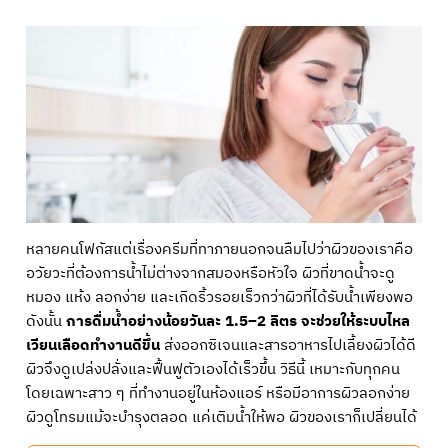
หลายคนโฟกัสแต่เรื่องครีมที่ทาภายนอกจนลืมไปว่าผิวของเราคือ
อวัยวะที่ต้องการน้ำไม่ต่างจากสมองหรือหัวใจ ผิวที่ขาดน้ำจะดู
หมอง แห้ง ลอกง่าย และเกิดริ้วรอยเร็วกว่าผิวที่ได้รับน้ำเพียงพอ
ดังนั้น
การดื่มน้ำอย่างน้อยวันละ 1.5–2 ลิตร จะช่วยให้ระบบไหล
เวียนเลือดทำงานดีขึ้น
ส่งออกซิเจนและสารอาหารไปเลี้ยงผิวได้ดี
ผิวจึงดูเปล่งปลั่งและฟื้นฟูตัวเองได้เร็วขึ้น วิธีนี้ เหมาะกับทุกคน
โดยเฉพาะสาว ๆ ที่ทำงานอยู่ในห้องแอร์ หรือมีอาการผิวลอกง่าย
ผิวดูโทรมแม้จะบำรุงตลอด แค่เติมน้ำให้พอ ผิวของเราก็เปลี่ยนได้