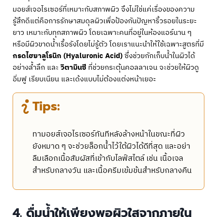
มอยส์เจอไรเซอร์ที่เหมาะกับสภาพผิว จึงไม่ใช่แค่เรื่องของความ
รู้สึกดีแต่คือการรักษาสมดุลผิวเพื่อป้องกันปัญหาริ้วรอยในระยะ
ยาว เหมาะกับทุกสภาพผิว โดยเฉพาะคนที่อยู่ในห้องแอร์นาน ๆ
หรือมีผิวขาดน้ำเรื้อรังโดยไม่รู้ตัว โดยเราแนะนำให้ใช้เฉพาะสูตรที่มี
กรดไฮยาลูโรนิก (Hyaluronic Acid)
ซึ่งช่วยกักเก็บน้ำในผิวได้
อย่างล้ำลึก และ
วิตามินซี
ที่ช่วยกระตุ้นคอลลาเจน จะช่วยให้ผิวดู
อิ่มฟู เรียบเนียน และเด้งแบบไม่ต้องแต่งหน้าเยอะ
Tips:
ทามอยส์เจอไรเซอร์ทันทีหลังล้างหน้าในขณะที่ผิว
ยังหมาด ๆ จะช่วยล็อกน้ำไว้ใต้ผิวได้ดีที่สุด และอย่า
ลืมเลือกเนื้อสัมผัสที่เข้ากับไลฟ์สไตล์ เช่น เนื้อเจล
สำหรับกลางวัน และเนื้อครีมเข้มข้นสำหรับกลางคืน
4. ดื่มน้ำให้เพียงพอผิวใสจากภายใน