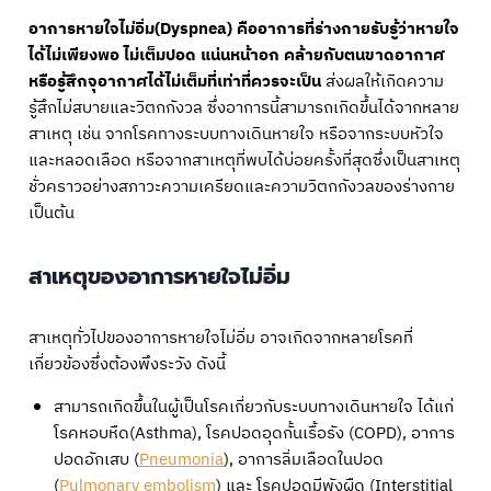
อาการหายใจไม่อิ่ม(Dyspnea) คืออาการที่ร่างกายรับรู้ว่าหายใจ
ได้ไม่เพียงพอ ไม่เต็มปอด แน่นหน้าอก คล้ายกับตนขาดอากาศ
หรือรู้สึกจุอากาศได้ไม่เต็มที่เท่าที่ควรจะเป็น
ส่งผลให้เกิดความ
รู้สึกไม่สบายและวิตกกังวล ซึ่งอาการนี้สามารถเกิดขึ้นได้จากหลาย
สาเหตุ เช่น จากโรคทางระบบทางเดินหายใจ หรือจากระบบหัวใจ
และหลอดเลือด หรือจากสาเหตุที่พบได้บ่อยครั้งที่สุดซึ่งเป็นสาเหตุ
ชั่วคราวอย่างสภาวะความเครียดและความวิตกกังวลของร่างกาย
เป็นต้น
สาเหตุของอาการหายใจไม่อิ่ม
สาเหตุทั่วไปของอาการหายใจไม่อิ่ม อาจเกิดจากหลายโรคที่
เกี่ยวข้องซึ่งต้องพึงระวัง ดังนี้
สามารถเกิดขึ้นในผู้เป็นโรคเกี่ยวกับระบบทางเดินหายใจ ได้แก่
โรคหอบหืด(Asthma), โรคปอดอุดกั้นเรื้อรัง (COPD), อาการ
ปอดอักเสบ (
Pneumonia
), อาการลิ่มเลือดในปอด
(
Pulmonary embolism
) และ โรคปอดมีพังผืด (Interstitial