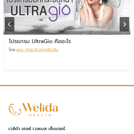
โปรแกรม UltraGio คืออะไร
โดย
พญ. สุทธวดี สุขเจริญสิน
เวลิด้า เฮลธ์ เวลเนส เซ็นเตอร์