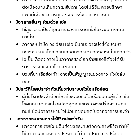
ต่อเนื่องนานเกินกว่า 1 สัปดาห์โดยไม่ดีขึ้น ควรปรึกษา
แพทย์เพื่อหาสาเหตุและรับการรักษาที่เหมาะสม
มีอาการอื่น ๆ ร่วมด้วย เช่น
ไข้สูง: อาจเป็นสัญญาณของการติดเชื้อในระบบทางเดิน
หายใจ
อาการหน้ามืด วิงเวียน หรือเป็นลม: อาจบ่งชี้ถึงปัญหา
เกี่ยวกับระบบไหลเวียนเลือดหรือระดับออกซิเจนในเลือดต่ำ
ไอเป็นเลือด: อาจเป็นอาการของโรคร้ายแรงที่ต้องได้รับ
การตรวจวินิจฉัยโดยละเอียด
บวมที่ขาหรือข้อเท้า: อาจเป็นสัญญาณของภาวะหัวใจล้ม
เหลว
มีประวัติโรคประจำตัวเกี่ยวกับระบบหัวใจหรือปอด
ผู้ที่มีโรคประจำตัวเกี่ยวกับระบบหัวใจหรือปอดอยู่แล้ว เช่น
โรคหอบหืด หรือโรคปอดอุดกั้นเรื้อรัง ควรปรึกษาแพทย์
ทันทีเมื่อมีอาการหายใจไม่อิ่มที่ผิดปกติไปจากอาการประจำ
ช
อาการรบกวนการใช้ชีวิตประจำวัน
หากอาการหายใจไม่อิ่มส่งผลกระทบต่อคุณภาพชีวิต ทำให้
ไม่สามารถทำกิจวัตรประจำวันได้ตามปกติ ควรปรึกษา