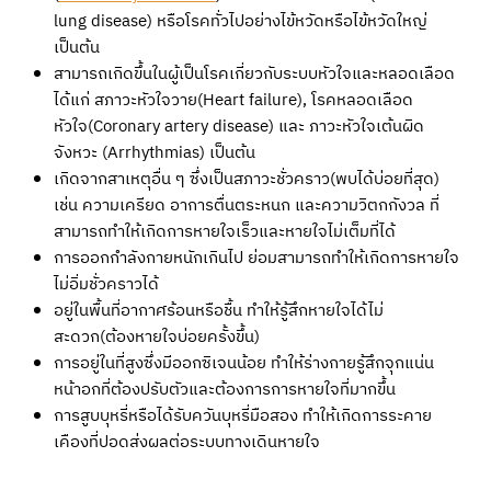
lung disease) หรือโรคทั่วไปอย่างไข้หวัดหรือไข้หวัดใหญ่
เป็นต้น
สามารถเกิดขึ้นในผู้เป็นโรคเกี่ยวกับระบบหัวใจและหลอดเลือด
ได้แก่ สภาวะหัวใจวาย(Heart failure), โรคหลอดเลือด
หัวใจ(Coronary artery disease) และ ภาวะหัวใจเต้นผิด
จังหวะ (Arrhythmias) เป็นต้น
เกิดจากสาเหตุอื่น ๆ ซึ่งเป็นสภาวะชั่วคราว(พบได้บ่อยที่สุด)
เช่น ความเครียด อาการตื่นตระหนก และความวิตกกังวล ที่
สามารถทำให้เกิดการหายใจเร็วและหายใจไม่เต็มที่ได้
การออกกำลังกายหนักเกินไป ย่อมสามารถทำให้เกิดการหายใจ
ไม่อิ่มชั่วคราวได้
อยู่ในพื้นที่อากาศร้อนหรือชื้น ทำให้รู้สึกหายใจได้ไม่
สะดวก(ต้องหายใจบ่อยครั้งขึ้น)
การอยู่ในที่สูงซึ่งมีออกซิเจนน้อย ทำให้ร่างกายรู้สึกจุกแน่น
หน้าอกที่ต้องปรับตัวและต้องการการหายใจที่มากขึ้น
การสูบบุหรี่หรือได้รับควันบุหรี่มือสอง ทำให้เกิดการระคาย
เคืองที่ปอดส่งผลต่อระบบทางเดินหายใจ