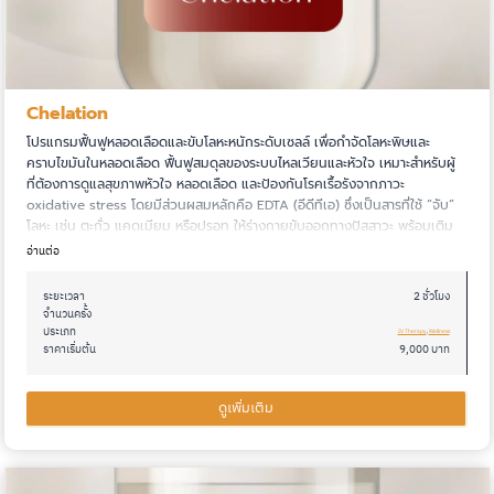
โรคหลอดเลือด
(
0
)
ริ้วรอยก่อนวัย
(
1
)
แผลเป็นนูนเกิน
(
0
)
น้ำหนักขึ้นง่าย
(
1
)
คีลอยด์
(
0
)
แก้มตอบ
(
0
)
โรคผมร่วง
(
0
)
Chelation
นอนไม่หลับเป็นครั้งคราว
(
0
)
ไขมันในเลือดสูง
โปรแกรมฟื้นฟูหลอดเลือดและขับโลหะหนักระดับเซลล์ เพื่อกำจัดโลหะพิษและ
(
0
)
คราบไขมันในหลอดเลือด ฟื้นฟูสมดุลของระบบไหลเวียนและหัวใจ เหมาะสำหรับผู้
การทำงานของตับผิดปกติ
(
2
)
พิษโลหะหนัก
(
0
)
ที่ต้องการดูแลสุขภาพหัวใจ หลอดเลือด และป้องกันโรคเรื้อรังจากภาวะ
การทำงานของไตผิดปกติ
oxidative stress โดยมีส่วนผสมหลักคือ EDTA (อีดีทีเอ) ซึ่งเป็นสารที่ใช้ “จับ”
(
2
)
โลหะ เช่น ตะกั่ว แคดเมียม หรือปรอท ให้ร่างกายขับออกทางปัสสาวะ พร้อมเติม
ผิวไม่กระจ่างใส
(
0
)
วิตามินและแร่ธาตุที่ช่วยเสริมการทำงานของร่างกาย
อ่านต่อ
นอนหลับไม่สนิท
(
0
)
ระยะเวลา
2 ชั่วโมง
วิตกกังวล
(
0
)
จำนวนครั้ง
ประเภท
IV Therapy
, 
Wellness
อารมณ์แปรปรวน
(
1
)
ราคาเริ่มต้น
9,000 บาท
สมรรถภาพทางเพศลดลง
(
1
)
ดูเพิ่มเติม
ผิวขาดความยืดหยุ่น
(
0
)
สีผิวไม่สม่ำเสมอ
(
0
)
สิวอุดตัน
(
0
)