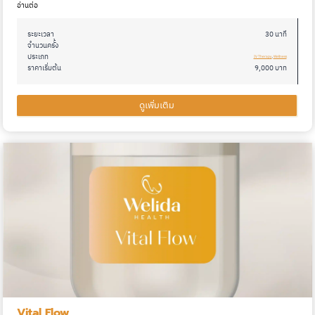
อ่านต่อ
กล้ามเนื้อหย่อนคล้อย
(
1
)
ระยะเวลา
30 นาที
ต้นแขนใหญ่
(
0
)
จำนวนครั้ง
ประเภท
IV Therapy
, 
Wellness
หน้าท้องย้อย
(
0
)
ราคาเริ่มต้น
9,000 บาท
รูปหน้าไม่กระชับ
(
0
)
ดูเพิ่มเติม
ร่องแก้มลึก
(
0
)
ริมฝีปากบาง
(
0
)
คางสั้น
(
0
)
ผมร่วงเล็กน้อย
(
0
)
ประจำเดือนไม่ปกติ
(
0
)
ปัสสาวะผิดปกติ
(
0
)
เบื่ออาหาร
(
0
)
ไอเรื้อรัง
(
0
)
ระบบขับสารพิษไม่ดี
(
0
)
แผลเป็นสีแดง
Vital Flow
(
0
)