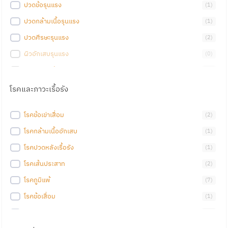
ปวดข้อรุนแรง
(
1
)
ปวดกล้ามเนื้อรุนแรง
(
1
)
ปวดศีรษะรุนแรง
(
2
)
ผิวอักเสบรุนแรง
(
0
)
ภาวะซึมเศร้ารุนแรง
(
0
)
ท้องผูกรุนแรง
(
2
)
โรคและภาวะเรื้อรัง
ท้องอืดรุนแรง
(
2
)
โรคข้อเข่าเสื่อม
(
2
)
สิวอักเสบรุนแรง
(
0
)
โรคกล้ามเนื้ออักเสบ
(
1
)
ผิวหมองคล้ำรุนแรง
(
1
)
โรคปวดหลังเรื้อรัง
(
1
)
นอนไม่หลับรุนแรง
(
0
)
โรคเส้นประสาท
(
2
)
เครียดรุนแรง
(
0
)
โรคภูมิแพ้
(
7
)
ผิวแพ้รุนแรง
(
0
)
โรคข้อเสื่อม
(
1
)
ED รุนแรง (Erectile Dysfunction)
(
0
)
โรคเบาหวาน
(
3
)
ภูมิแพ้กำเริบรุนแรง
(
1
)