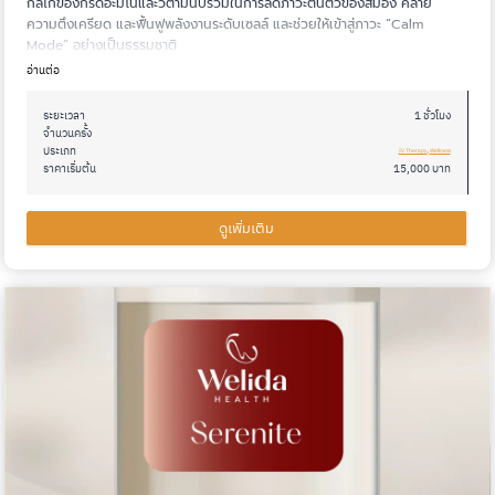
กลไกของกรดอะมิโนและวิตามินบีรวมในการลดภาวะตื่นตัวของสมอง คลาย
ความตึงเครียด และฟื้นฟูพลังงานระดับเซลล์ และช่วยให้เข้าสู่ภาวะ “Calm
Mode” อย่างเป็นธรรมชาติ
อ่านต่อ
ระยะเวลา
1 ชั่วโมง
จำนวนครั้ง
ประเภท
IV Therapy
, 
Wellness
ราคาเริ่มต้น
15,000 บาท
ดูเพิ่มเติม