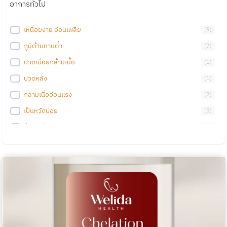
โรคตับ
(
3
)
อาการทั่วไป
แผลเป็นอักเสบรุนแรง
(
0
)
โรคผิวหนังเรื้อรัง
(
0
)
ภูมิแพ้อาหารรุนแรง
(
0
)
เหนื่อยง่าย อ่อนเพลีย
(
9
)
โรคไต
(
3
)
คีลอยด์อักเสบรุนแรง
(
0
)
ภูมิต้านทานต่ำ
(
7
)
โรคนอนไม่หลับ
(
0
)
แผลเป็นติดเชื้อรุนแรง
(
0
)
ปวดเมื่อยกล้ามเนื้อ
(
1
)
โรคลำไส้
(
2
)
ปวดหลัง
(
1
)
โรคเครียด
(
0
)
กล้ามเนื้ออ่อนแรง
(
2
)
โรคสิว
(
0
)
เป็นหวัดบ่อย
(
5
)
โรคผิวหนังอักเสบ
(
0
)
ข้อเข่าเสื่อม
(
1
)
โรคซึมเศร้า
(
0
)
ผิวหมองคล้ำ
(
1
)
โรคต่อมลูกหมากโต
(
1
)
การทรงตัวไม่ดี
(
1
)
ED (Erectile Dysfunction)
(
0
)
ผิวแห้งกร้าน
(
1
)
โรคภูมิคุ้มกัน
(
2
)
รูขุมขนกว้าง
(
0
)
โรคอ้วน
(
0
)
ฮอร์โมนไม่สมดุล
(
3
)
โรคปอด
(
0
)
ระบบย่อยอาหารทำงานผิดปกติ
(
4
)