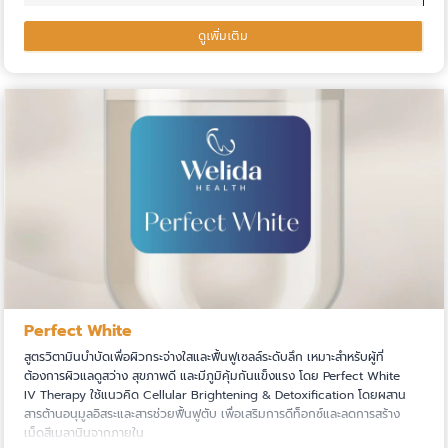
ไขมันสะสมเฉพาะส่วน
(
0
)
ดูเพิ่มเติม
ขนดก
(
0
)
รอยแผลเป็นนูน
(
0
)
รอยแผลเป็นบุ๋ม
(
0
)
รอยดำจากแผลเป็น
(
0
)
คางสองชั้น
(
0
)
ผิวขาดความชุ่มชื้น
(
0
)
รอยย่นระหว่างคิ้ว
(
0
)
รอยย่นรอบดวงตา
(
0
)
รอยย่นหน้าผาก
(
0
)
Perfect White
รูขุมขนอักเสบ
(
0
)
สูตรวิตามินบำบัดเพื่อผิวกระจ่างใสและฟื้นฟูเซลล์ระดับลึก เหมาะสำหรับผู้ที่
ต้องการผิวแลดูสว่าง สุขภาพดี และมีภูมิคุ้มกันแข็งแรง โดย Perfect White
ขนแข็ง
(
0
)
IV Therapy ใช้แนวคิด Cellular Brightening & Detoxification โดยผสาน
ขนคุด
(
0
)
สารต้านอนุมูลอิสระและสารช่วยฟื้นฟูตับ เพื่อเสริมการดีท็อกซ์และลดการสร้าง
เม็ดสีเมลานินจากภายใน
ผิวเปลือกส้ม
(
0
)