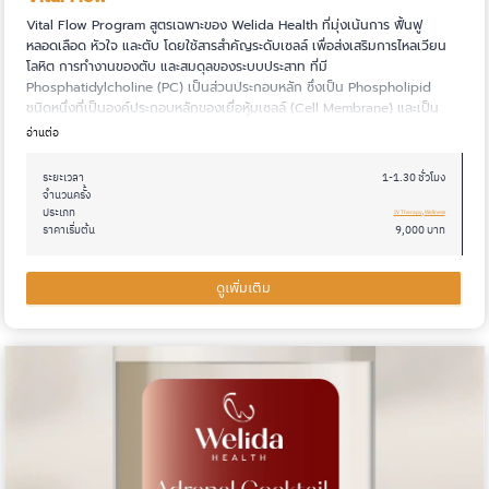
Vital Flow Program สูตรเฉพาะของ Welida Health ที่มุ่งเน้นการ ฟื้นฟู
แผลเป็นขยายขนาด
(
0
)
หลอดเลือด หัวใจ และตับ โดยใช้สารสำคัญระดับเซลล์ เพื่อส่งเสริมการไหลเวียน
โลหิต การทำงานของตับ และสมดุลของระบบประสาท ที่มี
Phosphatidylcholine (PC) เป็นส่วนประกอบหลัก ซึ่งเป็น Phospholipid
ชนิดหนึ่งที่เป็นองค์ประกอบหลักของเยื่อหุ้มเซลล์ (Cell Membrane) และเป็น
สารตั้งต้นของ High-Density Lipoprotein (HDL) ที่ช่วยขนส่งไขมันและ
อ่านต่อ
คอเลสเตอรอลออกจากหลอดเลือด
ระยะเวลา
1-1.30 ชั่วโมง
จำนวนครั้ง
ประเภท
IV Therapy
, 
Wellness
ราคาเริ่มต้น
9,000 บาท
ดูเพิ่มเติม