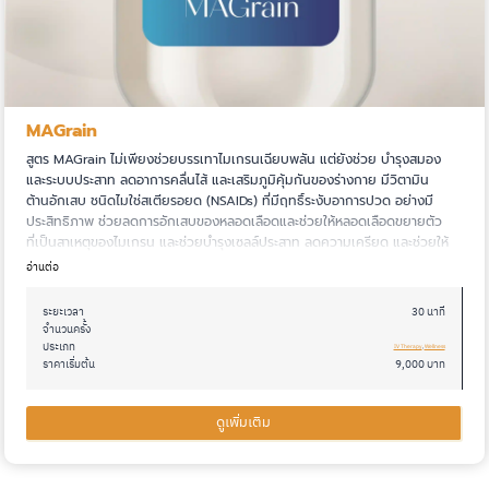
MAGrain
สูตร MAGrain ไม่เพียงช่วยบรรเทาไมเกรนเฉียบพลัน แต่ยังช่วย บำรุงสมอง
และระบบประสาท ลดอาการคลื่นไส้ และเสริมภูมิคุ้มกันของร่างกาย มีวิตามิน
ต้านอักเสบ ชนิดไมใช่สเตียรอยด (NSAIDs) ที่มีฤทธิ์ระงับอาการปวด อย่างมี
ประสิทธิภาพ ช่วยลดการอักเสบของหลอดเลือดและช่วยให้หลอดเลือดขยายตัว
ที่เป็นสาเหตุของไมเกรน และช่วยบํารุงเซลล์ประสาท ลดความเครียด และช่วยให้
ระบบไหลเวียน โลหิตทํางานเปนปกติ
อ่านต่อ
ระยะเวลา
30 นาที
จำนวนครั้ง
ประเภท
IV Therapy
, 
Wellness
ราคาเริ่มต้น
9,000 บาท
ดูเพิ่มเติม