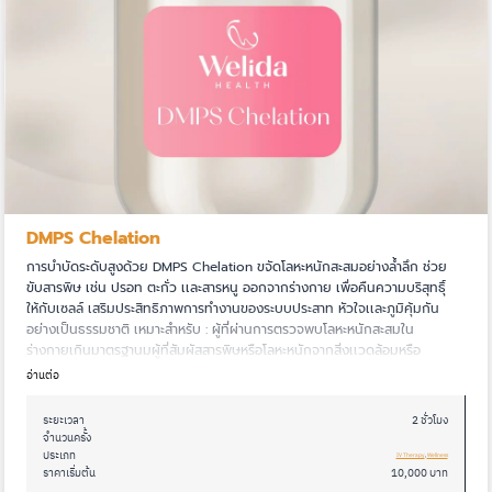
ความจำไม่ดี
(
1
)
เหงื่อออกง่าย
(
0
)
ผิวไม่สม่ำเสมอ
(
0
)
ผิวหย่อนคล้อย
(
0
)
กรอบหน้าไม่ชัด
(
0
)
ท้องผูกเป็นครั้งคราว
(
1
)
DMPS Chelation
น้ำตาลในเลือดสูง
(
1
)
การบำบัดระดับสูงด้วย DMPS Chelation ขจัดโลหะหนักสะสมอย่างล้ำลึก ช่วย
ขาดสมาธิ
(
0
)
ขับสารพิษ เช่น ปรอท ตะกั่ว เเละสารหนู ออกจากร่างกาย เพื่อคืนความบริสุทธุิ์
น้ำตาลในเลือดสูงกว่าปกติ
ให้กับเซลล์ เสริมประสิทธิภาพการทำงานของระบบประสาท หัวใจเเละภูมิคุ้มกัน
(
0
)
อย่างเป็นธรรมชาติ เหมาะสำหรับ : ผู้ที่ผ่านการตรวจพบโลหะหนักสะสมใน
เผาผลาญช้า
(
0
)
ร่างกายเกินมาตรฐานมผู้ที่สัมผัสสารพิษหรือโลหะหนักจากสิ่งเเวดล้อมหรือ
อุตสาหกรรม
อ่านต่อ
หายใจไม่สะดวก
(
0
)
พลังงานต่ำ
(
1
)
ระยะเวลา
2 ชั่วโมง
จำนวนครั้ง
ผิวลอกเป็นขุย
(
0
)
ประเภท
IV Therapy
, 
Wellness
ราคาเริ่มต้น
10,000 บาท
รอยตีนกา
(
0
)