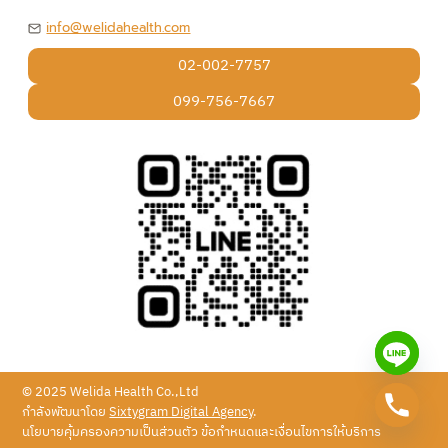
info@welidahealth.com
02-002-7757
099-756-7667
© 2025 Welida Health Co.,Ltd
กำลังพัฒนาโดย
Sixtygram Digital Agency
.
นโยบายคุ้มครองความเป็นส่วนตัว ข้อกำหนดและเงื่อนไขการให้บริการ