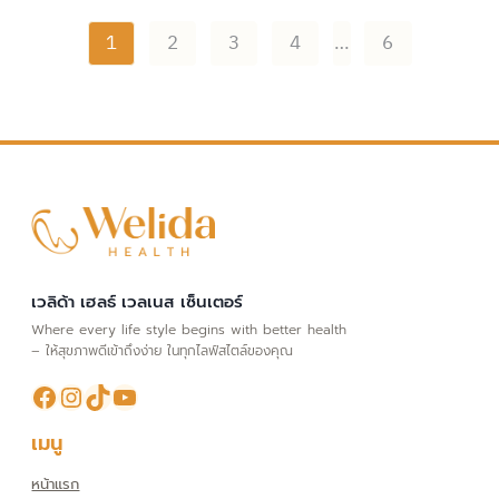
P
1
2
3
4
…
6
o
s
t
s
n
a
v
i
เวลิด้า เฮลธ์ เวลเนส เซ็นเตอร์
Where every life style begins with better health
g
– ให้สุขภาพดีเข้าถึงง่าย ในทุกไลฟ์สไตล์ของคุณ
a
Facebook
Instagram
TikTok
YouTube
t
i
เมนู
o
หน้าแรก