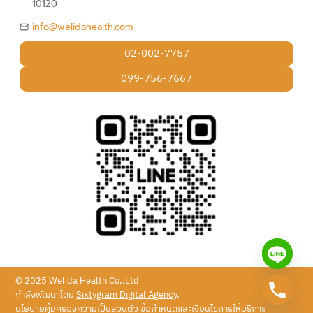
10120
info@welidahealth.com
02-002-7757
099-756-7667
© 2025 Welida Health Co.,Ltd
กำลังพัฒนาโดย
Sixtygram Digital Agency
.
นโยบายคุ้มครองความเป็นส่วนตัว ข้อกำหนดและเงื่อนไขการให้บริการ