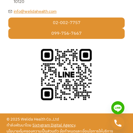
10120
info@welidahealth.com
02-002-7757
099-756-7667
© 2025 Welida Health Co.,Ltd
กำลังพัฒนาโดย
Sixtygram Digital Agency
.
นโยบายคุ้มครองความเป็นส่วนตัว ข้อกำหนดและเงื่อนไขการให้บริการ