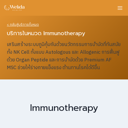
Skip
to
content
< กลับสู่บริการทั้งหมด
บริการในหมวด Immunotherapy
เสริมสร้างระบบภูมิคุ้มกันด้วยนวัตกรรมการบำบัดที่ทันสมัย
ทั้ง NK Cell ทั้งแบบ Autologous และ Allogenic การฟื้นฟู
ด้วย Organ Peptide และการบำบัดด้วย Premium AF
MSC ช่วยให้ร่างกายแข็งแรง ต้านทานโรคได้ดีขึ้น
Immunotherapy