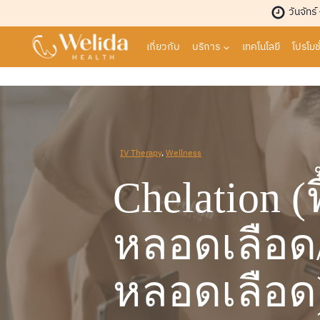
Skip
วันจัทร์
to
content
เกี่ยวกับ
บริการ
เทคโนโลยี
โปรโมชั
IV Therapy
, 
Wellness
Chelation (ฟ
หลอดเลือด/
หลอดเลือด