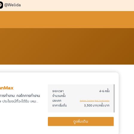
@Welida
anMax
ระยะเวลา
4-6 ครั้ง
การทำงาน: กลไกการทำงาน
จำนวนครั้ง
ประเภท
ษ ประโยชน์ที่จะได้รับ เหม…
Aesthetic Treatment
, 
Body Transformation
ราคาเริ่มต้น
3,500 บาท/ครั้ง บาท
ดูเพิ่มเติม