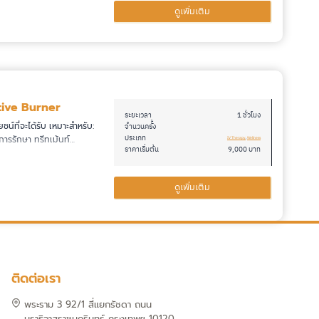
ดูเพิ่มเติม
tive Burner
ระยะเวลา
1 ชั่วโมง
ชน์ที่จะได้รับ เหมาะสำหรับ:
จำนวนครั้ง
ประเภท
ารรักษา ทรีทเม้นท์…
IV Therapy
, 
Wellness
ราคาเริ่มต้น
9,000 บาท
ดูเพิ่มเติม
ติดต่อเรา
พระราม 3 92/1 สี่แยกรัชดา ถนน
นราธิวาสราชนครินทร์ กรุงเทพฯ 10120