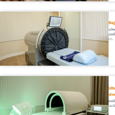
Re
นวัต
เทคโ
นัก…
อ่านต่อ
Ult
do
เทคโ
ประโย