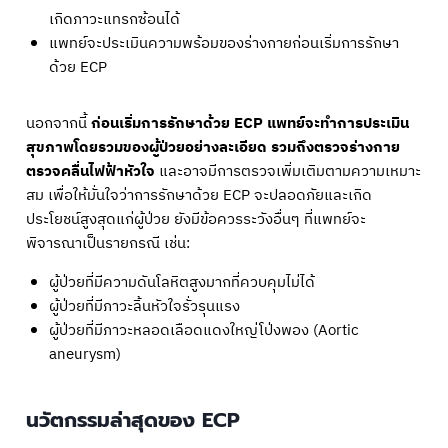
เกิดภาวะแทรกซ้อนได้
แพทย์จะประเมินความพร้อมของร่างกายก่อนเริ่มการรักษา
ด้วย ECP
นอกจากนี้
ก่อนเริ่มการรักษาด้วย ECP แพทย์จะทำการประเมิน
สุขภาพโดยรวมของผู้ป่วยอย่างละเอียด รวมถึงตรวจร่างกาย
ตรวจคลื่นไฟฟ้าหัวใจ
และอาจมีการตรวจเพิ่มเติมตามความเหมาะ
สม เพื่อให้มั่นใจว่าการรักษาด้วย ECP จะปลอดภัยและเกิด
ประโยชน์สูงสุดแก่ผู้ป่วย ยังมีข้อควรระวังอื่นๆ ที่แพทย์จะ
พิจารณาเป็นรายกรณี เช่น:
ผู้ป่วยที่มีความดันโลหิตสูงมากที่ควบคุมไม่ได้
ผู้ป่วยที่มีภาวะลิ้นหัวใจรั่วรุนแรง
ผู้ป่วยที่มีภาวะหลอดเลือดแดงใหญ่โป่งพอง (Aortic
aneurysm)
นวัตกรรมล่าสุดของ ECP