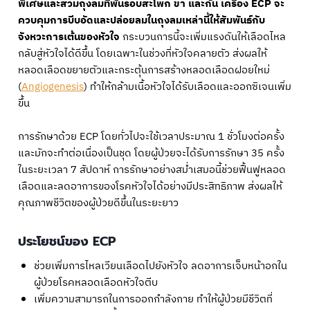
พิเศษและสวมถุงลมที่พันรอบสะโพก ขา และก้น เครื่อง ECP จะ
ควบคุมการบีบอัดและปล่อยลมในถุงลมเหล่านี้ให้สัมพันธ์กับ
จังหวะการเต้นของหัวใจ
กระบวนการนี้จะเพิ่มแรงดันให้เลือดไหล
กลับสู่หัวใจได้ดีขึ้น โดยเฉพาะในช่วงที่หัวใจคลายตัว ส่งผลให้
หลอดเลือดขยายตัวและกระตุ้นการสร้างหลอดเลือดฝอยใหม่
(
Angiogenesis
) ทำให้กล้ามเนื้อหัวใจได้รับเลือดและออกซิเจนเพิ่ม
ขึ้น
การรักษาด้วย ECP โดยทั่วไปจะใช้เวลาประมาณ 1 ชั่วโมงต่อครั้ง
และมักจะทำต่อเนื่องเป็นชุด โดยผู้ป่วยจะได้รับการรักษา 35 ครั้ง
ในระยะเวลา 7 สัปดาห์ การรักษาอย่างสม่ำเสมอนี้ช่วยฟื้นฟูหลอด
เลือดและลดอาการของโรคหัวใจได้อย่างมีประสิทธิภาพ ส่งผลให้
คุณภาพชีวิตของผู้ป่วยดีขึ้นในระยะยาว
ประโยชน์ของ ECP
ช่วยเพิ่มการไหลเวียนเลือดไปยังหัวใจ ลดอาการเจ็บหน้าอกใน
ผู้ป่วยโรคหลอดเลือดหัวใจตีบ
เพิ่มความสามารถในการออกกำลังกาย ทำให้ผู้ป่วยมีชีวิตที่