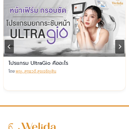
โปรแกรม UltraGio คืออะไร
โดย
พญ. สุทธวดี สุขเจริญสิน